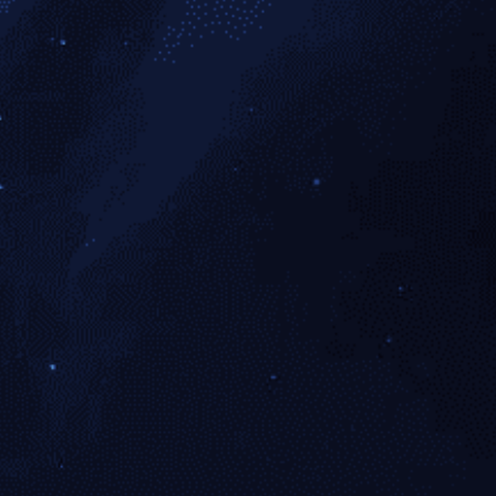
快速又简单。
航
网站地图
关于
xc体育
精品项目
SiteMap
集团新闻
服务类型
联系
xc体育网址入口