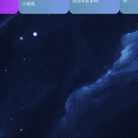
Send Message