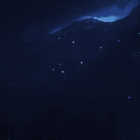
准备好开始吧，它既
导
2F2🧧🧧😎😎✅赢在XC,大户首选
✅xc sports(中国区)-官方网站👑
【jst777.com】👑是玩家热爱娱乐
体育平台,提款快到眨个眼！xc体育
网址入口提供注册登录悬浮助手,网