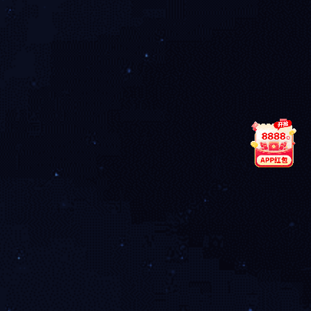
问题反馈
联系方式
深圳市宝安区西乡街道龙腾社区深
圳西乡大道与广深公路交汇处西侧
满京华艺峦大厦4座1206
socalledundefined