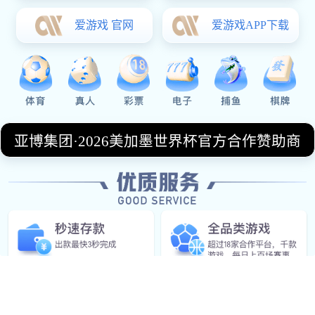
文章摘要：中国男篮迎战安哥拉的这场比赛，被视为当前备
战周期中的一场关键之战。它不仅是一场普通的热身赛，更
是检验新阵容磨合效果、考察球员状态与战术执行力的重要
窗口。在新老交替加速、国际竞争日益激烈的背景下，中国
男篮急需通过高质量比赛来确认方向、积累信心。安哥拉队
身体素质出色、对抗强度高，比赛风格鲜明，正好能够对中
国队的攻防体系形成全面考验。本场比赛，中国男篮以全力
冲击胜利为目标，在实战中展现新阵容的整体实力，通过比
赛发现问题、总结经验，为后续大赛打下坚实基础。从阵容
结构、战术执行、临场应变到精神面貌，这场较量都具有标
志性意义。它既是阶段性备战成果的集中呈现，也是未来调
整与提升的重要参考，为中国男篮继续前行提供清晰坐标。
一、新阵容整体亮相
本场对阵安哥拉，中国男篮最大的看点之一便是新阵容的整
体亮相。随着多名年轻球员进入国家队，球队在人员结构上